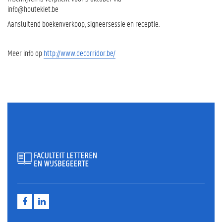
info@houtekiet.be
Aansluitend boekenverkoop, signeersessie en receptie.
Meer info op
http://www.decorridor.be/
F
L
a
i
c
n